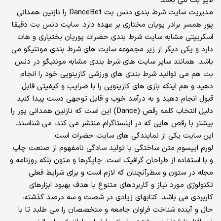
لایو بت می باشد.
مدیریت سایت شرط بندی دنس بت DanceBet را نازنین همدانی
پور همسر برادر پویان مختاری بر عهده دارد. سایت دنس بت دقیقا
اسکریپتی مشابه سایت شرط بندی حضرات پوریان بختیاری و هات
دارد و یکی دیگر از زیر مجموعه سایت های شرط بندی مونتیگو می
باشد. همانند سایر سایت های شرط بندی مشابه مونتیگو در دنس
بت هم می توانید شرط بندی های ورزشی کازینویی خود را انجام
دهید و هم اینکه بازی های کازینویی را با ضرایب و کیفیتی قابل
قبول انجام دهید و به درآمد خوب و قابل توجهی دست پیدا کنید.
دلیل انتخاب کلمه رقص (Dance) این است که نازنین همدانی پور را
بیشتر با رقص‌ هایی که در اینستاگرام منتشر می‌ کند، می‌ شناسند.
این سایت یکی از نمایندگی‌ های سایت حضرات است.
لورم ایپسوم متن ساختگی با تولید سادگی نامفهوم از صنعت چاپ
و با استفاده از طراحان گرافیک است. چاپگرها و متون بلکه روزنامه و
مجله در ستون و سطرآنچنان که لازم است و برای شرایط فعلی
تکنولوژی مورد نیاز و کاربردهای متنوع با هدف بهبود ابزارهای
کاربردی می باشد. کتابهای زیادی در شصت و سه درصد گذشته،
حال و آینده شناخت فراوان جامعه و متخصصان را می طلبد تا با